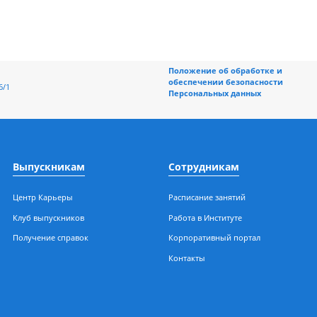
траты и получить прибыль.
проса (что? для кого? и как?) — максимизировать прибыль и 
ют в интересах всего общества. Однако решить подобную зада
Положение об обраб
обеспечении безоп
ерная, 196/1
Персональных данн
Выпускникам
Сотрудникам