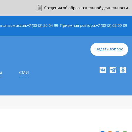
ный кабинет
Сведения об образовате
Приёмная комиссия:
+7 (3812) 26-54-99
Приёмная ректор
е
Наука
СМИ