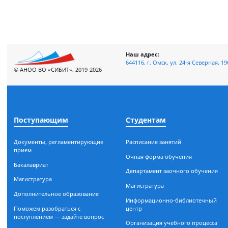
производства, позволяющие ему максимально экономить за
Главное в ответе на три самых насущных для экономики во
стремятся к оптимизации производства и тем самым действу
Просмотров: 28242
Наш адрес:
644116, г. Омск, ул. 24-я Сев
© АНОО ВО «СИБИТ», 2019-2026
Поступающим
Студентам