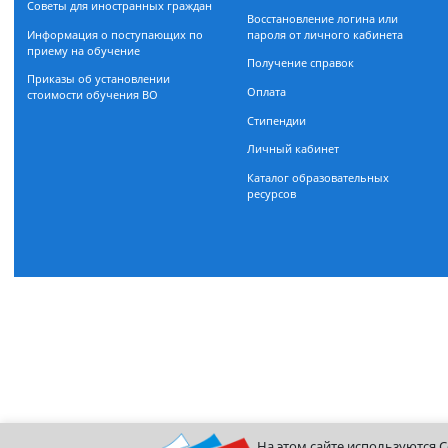
Документы, регламентирующие
Расписание занятий
прием
Очная форма обучения
Бакалавриат
Департамент заочного обуч
Магистратура
Магистратура
Дополнительное образование
Информационно-библиоте
Поможем разобраться с
центр
поступлением — задайте вопрос
Организация учебного проц
Советы для иностранных граждан
Восстановление логина или
Информация о поступающих по
пароля от личного кабинета
приему на обучение
Получение справок
Приказы об установлении
Оплата
стоимости обучения ВО
Стипендии
Личный кабинет
Каталог образовательных
ресурсов