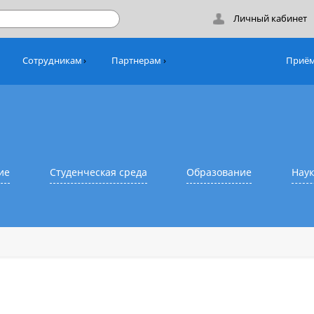
Лич
никам
Сотрудникам
Партнерам
азование
Студенческая среда
Образовани