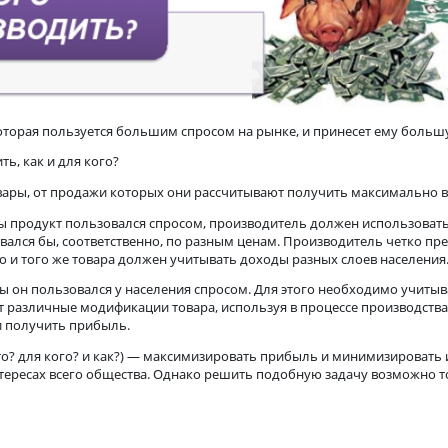
кцию, которая пользуется большим спросом на рынке, и прин
изводить, как и для кого?
т те товары, от продажи которых они рассчитывают получит
т. Но, чтобы продукт пользовался спросом, производитель дол
 продавался бы, соответственно, по разным ценам. Производит
т одного и того же товара должен учитывать доходы разных сл
, чтобы он пользовался у населения спросом. Для этого необх
оздает различные модификации товара, используя в процессе 