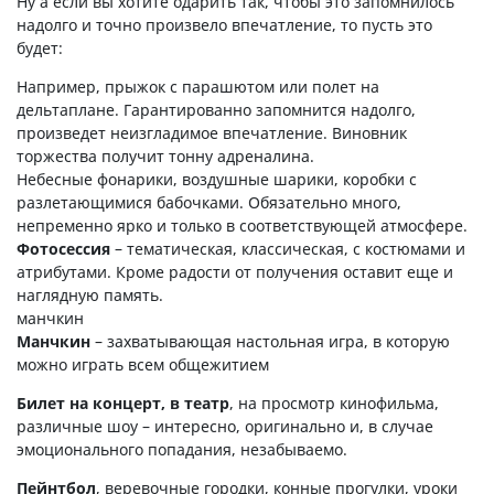
Ну а если вы хотите одарить так, чтобы это запомнилось
надолго и точно произвело впечатление, то пусть это
будет:
Например, прыжок с парашютом или полет на
дельтаплане. Гарантированно запомнится надолго,
произведет неизгладимое впечатление. Виновник
торжества получит тонну адреналина.
Небесные фонарики, воздушные шарики, коробки с
разлетающимися бабочками. Обязательно много,
непременно ярко и только в соответствующей атмосфере.
Фотосессия
– тематическая, классическая, с костюмами и
атрибутами. Кроме радости от получения оставит еще и
наглядную память.
манчкин
Манчкин
– захватывающая настольная игра, в которую
можно играть всем общежитием
Билет на концерт, в театр
, на просмотр кинофильма,
различные шоу – интересно, оригинально и, в случае
эмоционального попадания, незабываемо.
Пейнтбол
, веревочные городки, конные прогулки, уроки