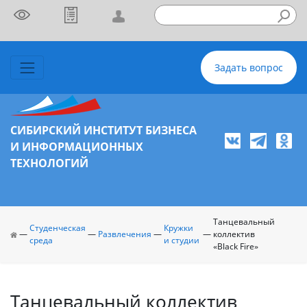
Задать вопрос
СИБИРСКИЙ ИНСТИТУТ БИЗНЕСА
И ИНФОРМАЦИОННЫХ
ТЕХНОЛОГИЙ
Танцевальный
Студенческая
Кружки
—
—
Развлечения
—
—
коллектив
среда
и студии
«Black Fire»
Танцевальный коллектив