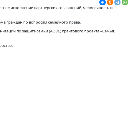
, добросовестное исполнение партнерских соглашений, чело
льтаций и приема граждан по вопросам семейного права.
циацией Организаций по защите семьи (АОЗС) грантового прое
виваем государство.