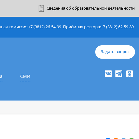
ный кабинет
Сведения об образовате
Приёмная комиссия:
+7 (3812) 26-54-99
Приёмная ректор
е
Наука
СМИ