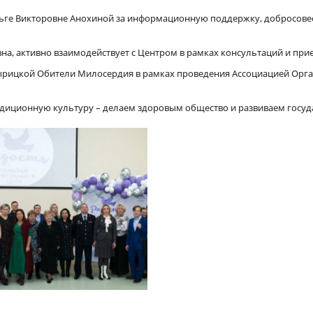
 самоотдачу
сть Ольге Викторовне Анохиной за информационную поддержку
ужении.
кторовна, активно взаимодействует с Центром в рамках консу
фимо-Вырицкой Обители Милосердия в рамках проведения Ассо
ляя традиционную культуру – делаем здоровым общество и раз