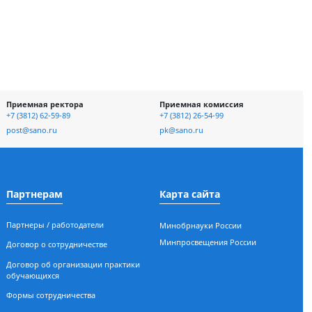
отке и
Приемная ректора
Приемная ко
асности
+7 (3812) 62-59-89
+7 (3812) 26-54-
ых
post@sano.ru
pk@sano.ru
Партнерам
Карта сайт