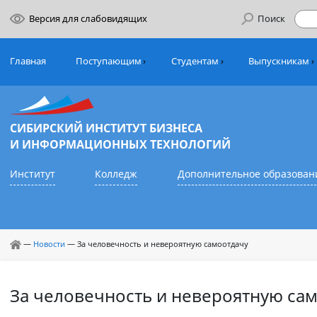
Версия для слабовидящих
Поиск
Главная
Поступающим
Студентам
Выпуск
СИБИРСКИЙ ИНСТИТУТ БИЗНЕСА
И ИНФОРМАЦИОННЫХ ТЕХНОЛОГИЙ
Институт
Колледж
Дополнительное обр
—
Новости
—
За человечность и невероятную самоотдачу