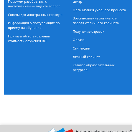
Документы, регламентирующие
Расписание занятий
прием
Очная форма обучения
Бакалавриат
Департамент заочного обуч
Магистратура
Магистратура
Дополнительное образование
Информационно-библиоте
Поможем разобраться с
центр
поступлением — задайте вопрос
Организация учебного проц
Советы для иностранных граждан
Восстановление логина или
Информация о поступающих по
пароля от личного кабинета
приему на обучение
Получение справок
Приказы об установлении
Оплата
стоимости обучения ВО
Стипендии
Личный кабинет
Каталог образовательных
ресурсов