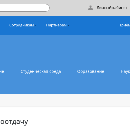
Лич
никам
Сотрудникам
Партнерам
азование
Студенческая среда
Образовани