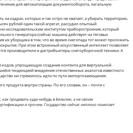
 как можно быстрее, пока другие не занялись этим. Тренды не в
ия тех трех составляющих, которые я уже упоминал. Думаю, люб
 сложность и стоимость коммерциализации своего продукта.
ддерживают пока только вузы. На мероприятии студенты СИБАД
аммное обеспечение для автоматизации документооборота, 
 сэкономить на кадрах, которых и так остро не хватает, а у
работки) 400 тысяч рублей один такой агрегат, рассудил опытн
 с Омским научно-исследовательским институтом приборостро
ием дополнительного генератора (сейчас машина действует на
с использования их уборщика в том, что во время снегопада т
 сохраняется покрытие. При этом встроенный искусственный и
а заинтересуются производители и дистрибьютеры снегоуборо
мул, связей, QR-кодов, упрощающую создание контента для ви
ные с наметившейся тенденцией внедрения отечественных анал
я, как бы государство ни стремилось идти по пути импортозам
лизации своего продукта внутри страны. По его словам, он – п
ской кухни: