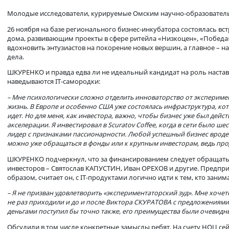
Виктор Шкуренко высоко оценил
Молодые исследователи, курируемые Омским научно-образо
26 ноября на базе регионального бизнес-инкубатора сост
дома, развивающим проекты в сфере ритейла «Низкоцен», «П
вдохновить энтузиастов на покорение новых вершин, а глав
дела.
ШКУРЕНКО и правда едва ли не идеальный кандидат на роль н
наведываются IT-самородки:
– Мне психологически сложно отделить инноваторство от экс
жизнь. В Европе и особенно США уже состоялась инфраструктур
идет. Но для меня, как инвестора, важно, чтобы бизнес уже 
акселерации. Я инвестировал в Scuratov
Coffee, когда в сети
лидер с признаками пассионарности. Любой успешный бизнес 
можно уже обращаться в фонды или к крупным инвесторам, вед
ШКУРЕНКО подчеркнул, что за финансированием следует обращ
инвесторов – Святослав КАПУСТИН, Иван ОРЕХОВ и другие. 
образом, считает он, с IT-продуктами логично идти к тем, к