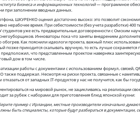
е хочется успеть масштабировать успешный бизнес на всю страну
ениями вложиться в кофейни, но я выбрал его по причине налич
чевидны. Кстати, отмечу, что многие стартаперы недооценивают
 НОЦ сейчас более 30 проектов, большую часть из которых по
кого института бизнеса и информационных технологий
— прогр
ю времени при заполнении вводных данных.
 смартфона, ШКУРЕНКО оценил достаточно высоко: это позволит
е условно нерабочее время. При себестоимости (без учета раз
блей. У студентов уже есть предварительные договоренности
илотных снегоуборщиков. Инноваторы пока что заняты внедрен
я и его обогрев. Как пояснили идеологи проекта, важный плю
, который позже приходится скалывать вручную, то есть лучше
ильевич предположил, что представленным проектом наверняк
его торговый дом в том числе.
ля автоматизации работы с документами с использованием фор
КУРЕНКО также поддержал. Несмотря на риски проекта, связан
овсем отказаться от западных IT-продуктов у нас не получитс
ьно ориентироваться на мировой рынок, не зацикливаясь на реа
ас выходит за рубеж с наборами для приготовления блюд япон