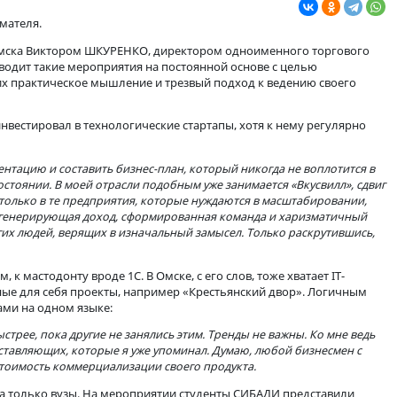
ого предпринимателя.
дпринимателей Омска Виктором ШКУРЕНКО, директором одноиме
ный центр проводит такие мероприятия на постоянной основе 
ми, перенять их практическое мышление и трезвый подход к в
 ни разу не инвестировал в технологические стартапы, хотя к
формить презентацию и составить бизнес-план, который никогд
в зачаточном состоянии. В моей отрасли подобным уже занимаетс
в вкладываться только в те предприятия, которые нуждаются в м
знес-модель, уже генерирующая доход, сформированная команда 
нников или других людей, верящих в изначальный замысел. Толь
редположим, к мастодонту вроде 1С. В Омске, с его слов, тоже
ко в профильные для себя проекты, например «Крестьянский 
ит с инноваторами на одном языке: