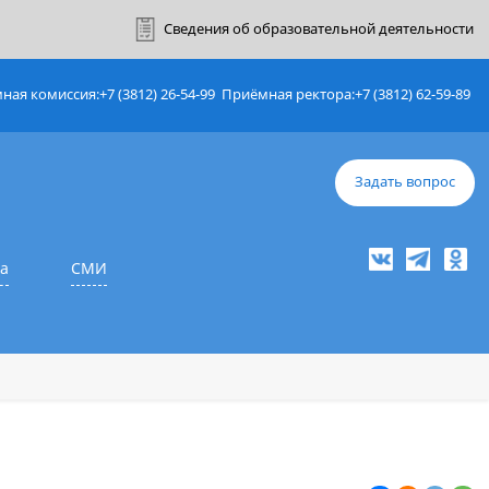
ный кабинет
Сведения об образовате
Приёмная комиссия:
+7 (3812) 26-54-99
Приёмная ректор
е
Наука
СМИ