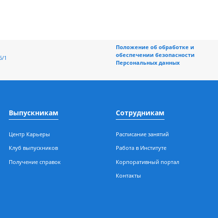
тране. Берите пример с Ирландии, местные производители изнач
овно, должны быть специалисты, которые будут разбираться в д
Положение об обраб
обеспечении безоп
ерная, 196/1
Персональных данн
Выпускникам
Сотрудникам