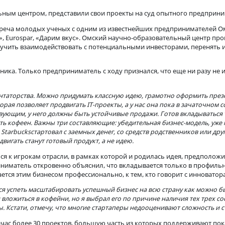
 разработку Института
вательным центром, представили свои проекты на суд опытн
оялась встреча молодых ученых с одним из известнейших пре
обеда», Eurospar, «Дарим вкус». Омский научно-образователь
ное – научить взаимодействовать с потенциальными инвестора
аставника. Только предприниматель с ходу признался, что еще
периментаторства. Можно придумать классную идею, грамотно о
а, которая позволяет продвигать IT-проекты, а у нас она пока 
был действующим, у него должны быть устойчивые продажи. Гото
 было шесть кофеен. Важны три составляющие: убедительная би
вроде Starbucksстартовал с заемных денег, со средств родстве
ь продвигать станут готовый продукт, а не идею.
аться к игрокам отрасли, в рамках которой и родилась идея, п
Предприниматель откровенно объяснил, что вкладывается толь
то занимается этим бизнесом профессионально, к тем, кто говор