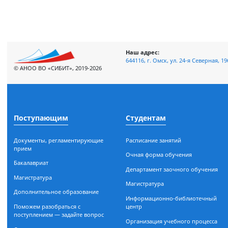
– Помешало советское мышление, я все-таки жил в закрытой с
соотечественникам, коих всего несколько миллионов. Безусл
экспортерам различными грантами, субсидиями.
Просмотров: 2218
Наш адрес:
644116, г. Омск, ул. 24-я Сев
© АНОО ВО «СИБИТ», 2019-2026
Поступающим
Студентам