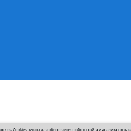
Центр Карьеры
Расписание занятий
Клуб выпускников
Работа в Институте
ения
Получение справок
Корпоративный порт
Контакты
чный
есса