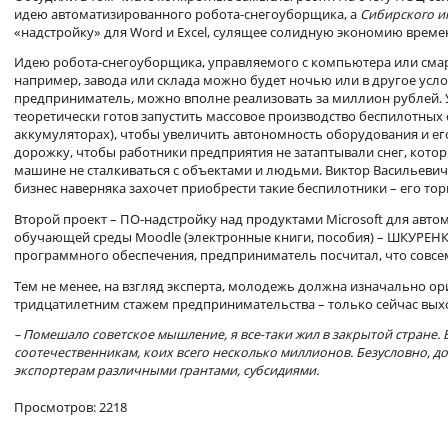
– Я не призван удовлетворить «экспериментаторский зуд». Мн
не раз приходили и до и после Виктора СКУРАТОВА с предлож
деньгами поступил бы точно также, его преимущества были о
Обсудили в том числе конкретные замыслы ребят. На счету
идею автоматизированного робота-снегоуборщика, а
Сибирс
«надстройку» для Word и Excel, сулящее солидную экономи
Идею робота-снегоуборщика, управляемого с компьютера или
например, завода или склада можно будет ночью или в друго
предприниматель, можно вполне реализовать за миллион ру
теоретически готов запустить массовое производство бесп
аккумуляторах), чтобы увеличить автономность оборудовани
дорожку, чтобы работники предприятия не затаптывали снег
машине не сталкиваться с объектами и людьми. Виктор Вас
бизнес наверняка захочет приобрести такие беспилотники – 
Второй проект – ПО-надстройку над продуктами Microsoft д
обучающей среды Moodle (электронные книги, пособия) – Ш
программного обеспечения, предприниматель посчитал, что с
Тем не менее, на взгляд эксперта, молодежь должна изначал
тридцатилетним стажем предпринимательства – только сейч