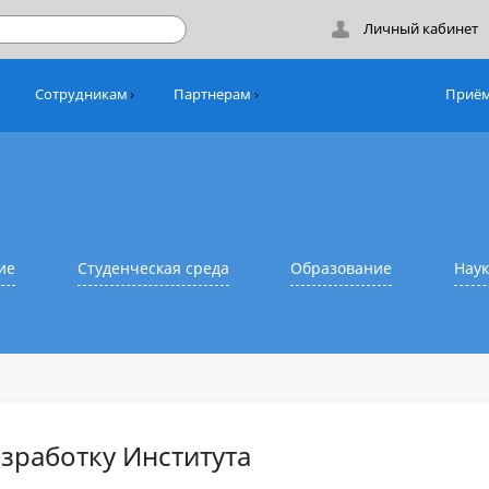
Лич
никам
Сотрудникам
Партнерам
азование
Студенческая среда
Образовани
та