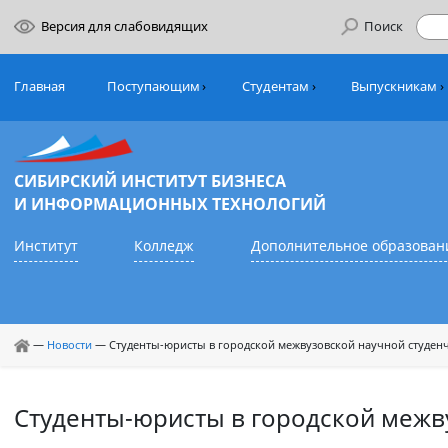
Версия для слабовидящих
Поиск
Главная
Поступающим
Студентам
Выпуск
СИБИРСКИЙ ИНСТИТУТ БИЗНЕСА
И ИНФОРМАЦИОННЫХ ТЕХНОЛОГИЙ
Институт
Колледж
Дополнительное обр
—
Новости
—
Студенты-юристы в городской межвузовской научно