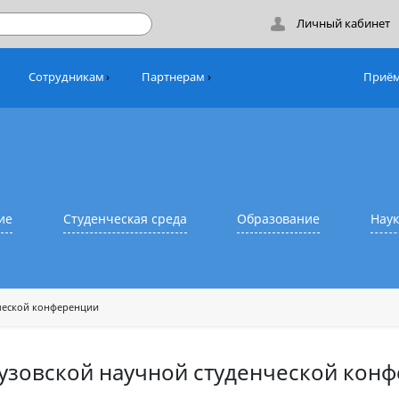
Лич
никам
Сотрудникам
Партнерам
азование
Студенческая среда
Образовани
й студенческой конференции