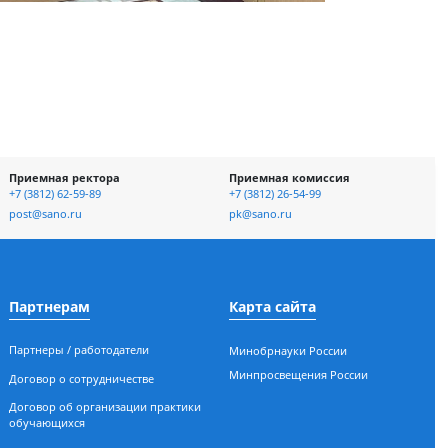
отке и
Приемная ректора
Приемная ко
асности
+7 (3812) 62-59-89
+7 (3812) 26-54-
ых
post@sano.ru
pk@sano.ru
Партнерам
Карта сайт