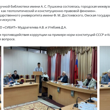
межвузовской научной студенчес
стной научной библиотеки имени А. С. Пушкина состоялась гор
«СССР – как геополитический и конституционно-правовой фено
государственного университета имени Ф. М. Достоевского, Ом
ьтуры и искусств.
АНОО ВО «СИБИТ» Мудрагелева А.В. и Утебаев Д.А.
сновам противодействия коррупции на примере норм конституц
 в этом вопросе.