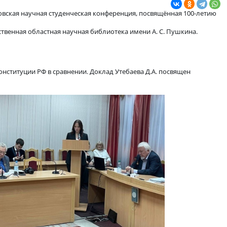
кой конференции
одская межвузовская научная студенческая конференция, посв
мен».
ская государственная областная научная библиотека имени А. 
ий СССР и Конституции РФ в сравнении. Доклад Утебаева Д.А.