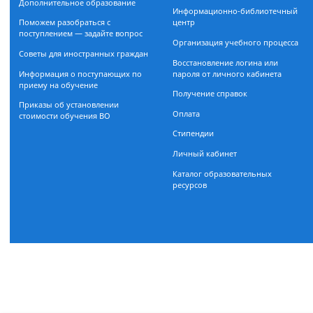
Документы, регламентирующие
Расписание занятий
прием
Очная форма обучения
Бакалавриат
Департамент заочного обуч
Магистратура
Магистратура
Дополнительное образование
Информационно-библиоте
Поможем разобраться с
центр
поступлением — задайте вопрос
Организация учебного проц
Советы для иностранных граждан
Восстановление логина или
Информация о поступающих по
пароля от личного кабинета
приему на обучение
Получение справок
Приказы об установлении
Оплата
стоимости обучения ВО
Стипендии
Личный кабинет
Каталог образовательных
ресурсов