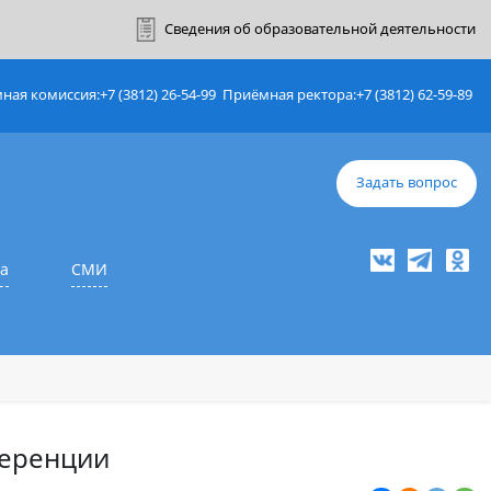
ный кабинет
Сведения об образовате
Приёмная комиссия:
+7 (3812) 26-54-99
Приёмная ректор
е
Наука
СМИ