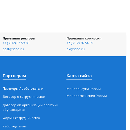
отке и
Приемная ректора
Приемная ко
асности
+7 (3812) 62-59-89
+7 (3812) 26-54-
ых
post@sano.ru
pk@sano.ru
Партнерам
Карта сайт
Партнеры / работодатели
Минобрнауки 