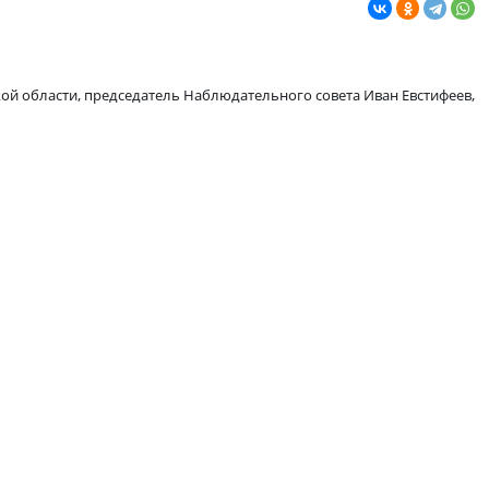
ение».
дионов.
натор от Омской области, председатель Наблюдательного сове