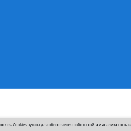
Клуб выпускников
Работа в Институте
ения
Получение справок
Корпоративный порт
Контакты
чный
есса