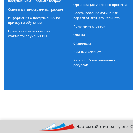
прием
Очная форма обучения
Бакалавриат
Департамент заочного обуч
Магистратура
Магистратура
Дополнительное образование
Информационно-библиоте
Поможем разобраться с
центр
поступлением — задайте вопрос
Организация учебного проц
Советы для иностранных граждан
Восстановление логина или
Информация о поступающих по
пароля от личного кабинета
приему на обучение
Получение справок
Приказы об установлении
Оплата
стоимости обучения ВО
Стипендии
Личный кабинет
Каталог образовательных
ресурсов