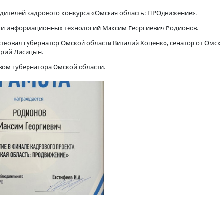
47 победителей кадрового конкурса «Омская область: ПРОдвиж
а бизнеса и информационных технологий Максим Георгиевич Ро
риветствовал губернатор Омской области Виталий Хоценко, се
та Дмитрий Лисицын.
оводством губернатора Омской области.