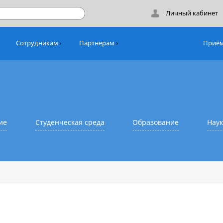
Лич
никам
Сотрудникам
Партнерам
азование
Студенческая среда
Образовани