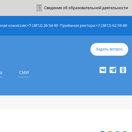
ный кабинет
Сведения об образовате
Приёмная комиссия:
+7 (3812) 26-54-99
Приёмная ректор
е
Наука
СМИ