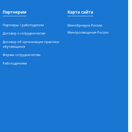
Приемная ректора
Приемная ко
асности
+7 (3812) 62-59-89
+7 (3812) 26-54-
ых
post@sano.ru
pk@sano.ru
Партнерам
Карта сайт
Партнеры / работодатели
Минобрнауки 
Минпросвещен
Договор о сотрудничестве
ал
Договор об организации практики
обучающихся
Формы сотрудничества
Работодателям