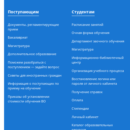
Наш адрес:
644116, г. Омск, ул. 24-я Сев
© АНОО ВО «СИБИТ», 2019-2026
Поступающим
Студентам
Документы, регламентирующие
Расписание занятий
прием
Очная форма обучения
Бакалавриат
Департамент заочного обуч
Магистратура
Магистратура
Дополнительное образование
Информационно-библиоте
Поможем разобраться с
центр
поступлением — задайте вопрос
Организация учебного проц
Советы для иностранных граждан
Восстановление логина или
Информация о поступающих по
пароля от личного кабинета
приему на обучение