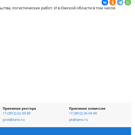
стребованными в Омске
а, строительства, логистических работ. И в Омской области в
отке и