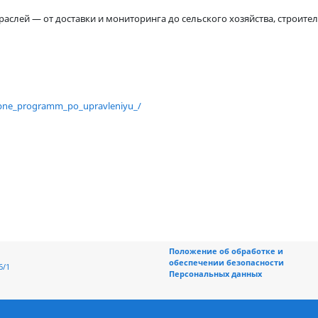
специалисты по дронам стали во
 отраслей — от доставки и мониторинга до сельского хозяйств
60
tili_uchebne_programm_po_upravleniyu_/
Положение об обраб