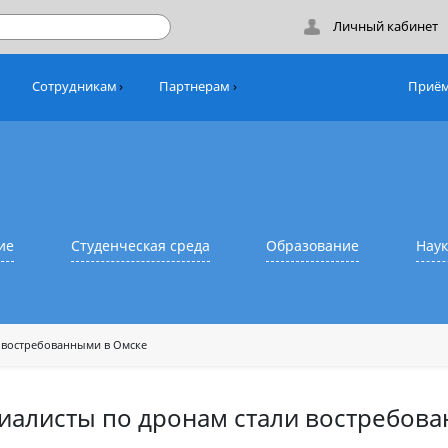
Лич
никам
Сотрудникам
Партнерам
азование
Студенческая среда
Образовани
ам стали востребованными в Омске