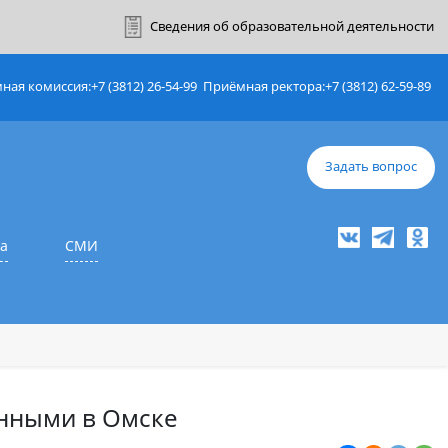
ный кабинет
Сведения об образовате
Приёмная комиссия:
+7 (3812) 26-54-99
Приёмная ректор
е
Наука
СМИ