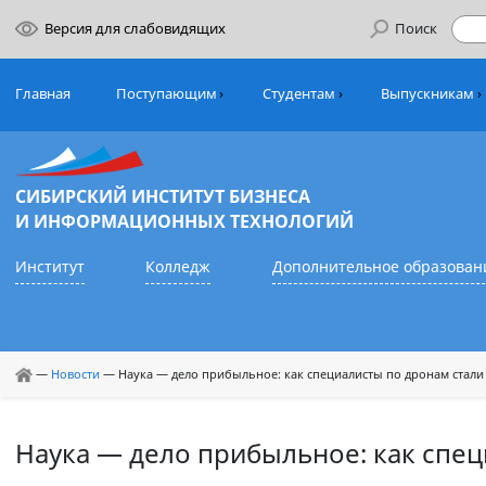
Версия для слабовидящих
Поиск
Главная
Поступающим
Студентам
Выпуск
СИБИРСКИЙ ИНСТИТУТ БИЗНЕСА
И ИНФОРМАЦИОННЫХ ТЕХНОЛОГИЙ
Институт
Колледж
Дополнительное обр
—
Новости
—
Наука — дело прибыльное: как специалисты по дрон