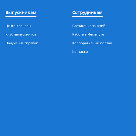
обеспечении безоп
ерная, 196/1
Персональных данн
Выпускникам
Сотрудникам
Центр Карьеры
Расписание занятий
Клуб выпускников
Работа в Институте
ения
Получение справок
Корпоративный порт
Контакты
чный
есса