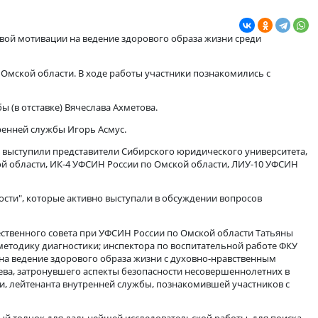
 здорового образа жизни среди
ванию устойчивой мотивации на ведение здорового образа жиз
Н России по Омской области. В ходе работы участники позна
ренней службы (в отставке) Вячеслава Ахметова.
йтенант внутренней службы Игорь Асмус.
тве участников выступили представители Сибирского юридичес
ссии по Омской области, ИК-4 УФСИН России по Омской облас
гия безопасности", которые активно выступали в обсуждении 
к, члена Общественного совета при УФСИН России по Омской 
ригинальную методику диагностики; инспектора по воспитател