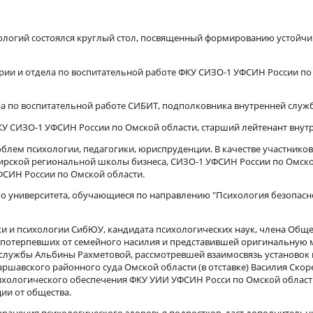
стойчивой мотивации на ведение
ых технологий состоялся круглый стол, посвященный формиро
оратории и отдела по воспитательной работе ФКУ СИЗО-1 УФСИ
ми.
оректора по воспитательной работе СИБИТ, подполковника внут
рии ФКУ СИЗО-1 УФСИН России по Омской области, старший ле
га проблем психологии, педагогики, юриспруденции. В качес
ого, Сибирской региональной школы бизнеса, СИЗО-1 УФСИН Ро
кции УФСИН России по Омской области.
ического университета, обучающиеся по направлению "Психоло
агогики и психологии СибЮУ, кандидата психологических нау
ностей потерпевших от семейного насилия и представившей о