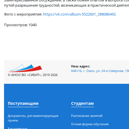
СИЗО-1УФСИН России по Омской области, прапорщика внутр
воспитанием; старшего преподавателя СИБИТ, председателя 
цифровом пространстве; Оксаны Чижовой, психолога отделе
формами работы с несовершеннолетними осужденными без 
Заинтересованное обсуждение, а также обмен опытом в воп
путей разрешения трудностей, возникающих в практической
Фото с мероприятия:
https://vk.com/album-5522601_288086492
Просмотров: 1040
Наш адрес:
644116, г. Омск, ул. 24-я Сев
© АНОО ВО «СИБИТ», 2019-2026