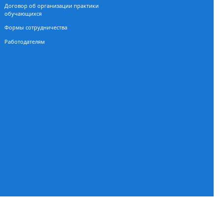
Партнерам
Карта сайт
Партнеры / работодатели
Минобрнауки 
Минпросвещен
Договор о сотрудничестве
ал
Договор об организации практики
обучающихся
Формы сотрудничества
Работодателям