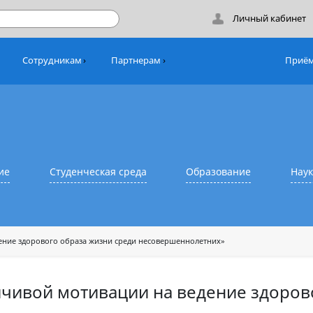
Лич
никам
Сотрудникам
Партнерам
азование
Студенческая среда
Образовани
 на ведение здорового образа жизни среди несовершеннолетних»