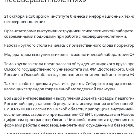
Круглый стол: «Формирование у
несовершеннолетних»
21 октября в Сибирском институте бизнеса и информационн
несовершеннолетних.
Организаторами выступили сотрудники психологической лаб
современными подходами при работе с несовершеннолетни
Работа круглого стола началась с приветственного слова пр
Модератором выступил психолог психологической лаборато
Тема круглого стола предполагала обсуждение широкого кру
Омского государственного университета им. ФМ. Достоевск
России по Омской области, уголовно-исполнительной инспе
Так же в работе приняли участие студенты Сибирского юрид
касающихся трендов современной молодежной культуры.
Большой интерес вызвали выступления доцента кафедры пед
Рогозиной, представившей результаты исследования особен