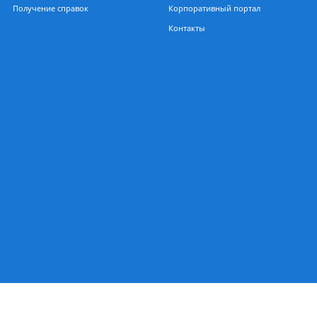
Выпускникам
Сотрудникам
Центр Карьеры
Расписание занятий
Клуб выпускников
Работа в Институте
ения
Получение справок
Корпоративный порт
Контакты
чный
есса