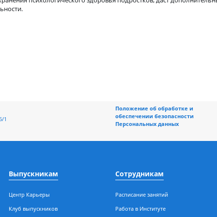
енней службы Альбины Рахметовой, рассмотревшей взаимосвяз
Нововаршавского районного суда Омской области (в отставке)
ния психологического обеспечения ФКУ УИИ УФСИН Росси по О
изоляции от общества.
росе сохранения психологического здоровья подростков, даст
 деятельности.
Положение об обраб
обеспечении безоп
ерная, 196/1
Персональных данн