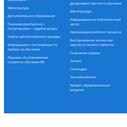
Поступающим
Студентам
Документы, регламентирующие
Расписание занятий
прием
Очная форма обучения
Бакалавриат
Департамент заочного обуч
Магистратура
Магистратура
Дополнительное образование
Информационно-библиоте
Поможем разобраться с
центр
поступлением — задайте вопрос
Организация учебного проц
Советы для иностранных граждан
Восстановление логина или
Информация о поступающих по
пароля от личного кабинета
приему на обучение
Получение справок
Приказы об установлении
Оплата
стоимости обучения ВО
Стипендии