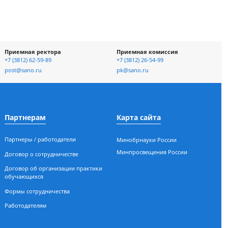
отке и
Приемная ректора
Приемная ко
асности
+7 (3812) 62-59-89
+7 (3812) 26-54-
ых
post@sano.ru
pk@sano.ru
Партнерам
Карта сайт
Партнеры / работодатели
Минобрнауки 
Минпросвещен
Договор о сотрудничестве