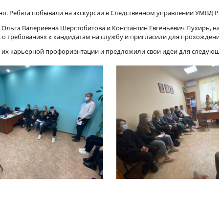
вление УМВД
нтересно. Ребята побывали на экскурсии в Следственном управ
плений Ольга Валериевна Шерстобитова и Константин Евгенье
отделов, о требованиях к кандидатам на службу и пригласили 
зны для их карьерной профориентации и предложили свои иде