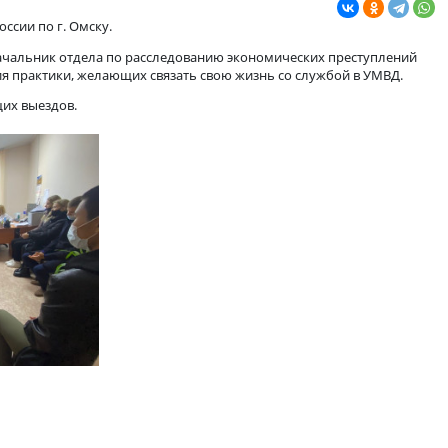
лении УМВД России по г. Омску.
вич Пухирь, начальник отдела по расследованию экономическ
для прохождения практики, желающих связать свою жизнь со сл
и для следующих выездов.