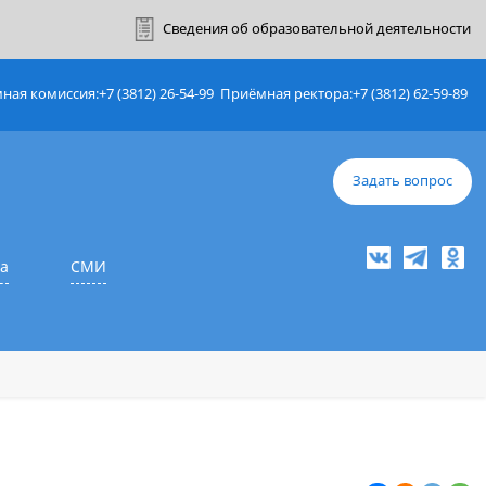
ный кабинет
Сведения об образовате
Приёмная комиссия:
+7 (3812) 26-54-99
Приёмная ректор
е
Наука
СМИ