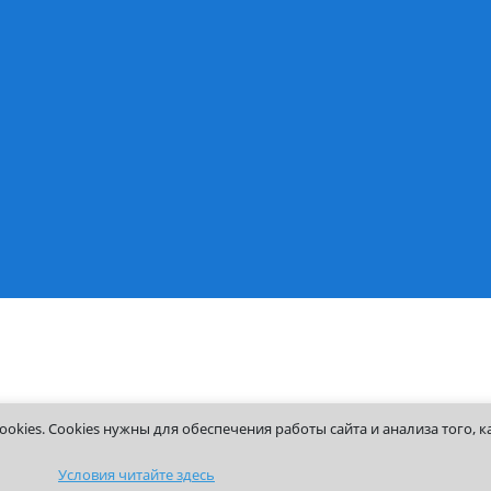
ения
Получение справок
Корпоративный порт
Контакты
чный
есса