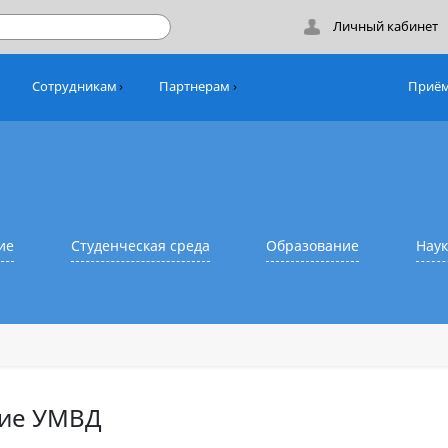
Лич
никам
Сотрудникам
Партнерам
азование
Студенческая среда
Образовани