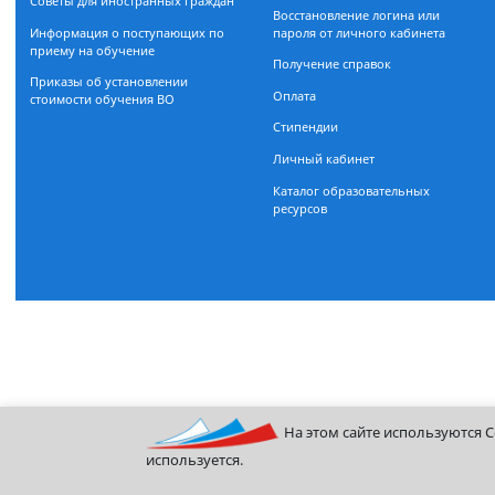
Бакалавриат
Департамент заочного обуч
Магистратура
Магистратура
Дополнительное образование
Информационно-библиоте
Поможем разобраться с
центр
поступлением — задайте вопрос
Организация учебного проц
Советы для иностранных граждан
Восстановление логина или
Информация о поступающих по
пароля от личного кабинета
приему на обучение
Получение справок
Приказы об установлении
Оплата
стоимости обучения ВО
Стипендии
Личный кабинет
Каталог образовательных
ресурсов