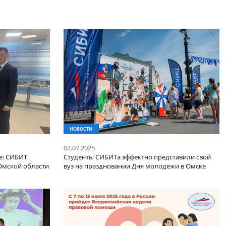
НОВОСТИ
02.07.2025
логообложение: СИБИТ
Студенты СИБИТа эффектно п
НС России по Омской области
вуз на праздновании Дня мо