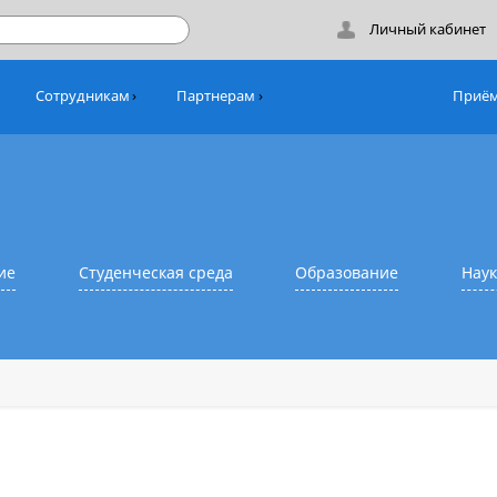
Лич
никам
Сотрудникам
Партнерам
азование
Студенческая среда
Образовани