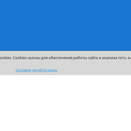
Выпускникам
Сотрудникам
Центр Карьеры
Расписание занятий
Клуб выпускников
Работа в Институте
ния
Получение справок
Корпоративный порт
Контакты
ый
сса
ароля
урсов