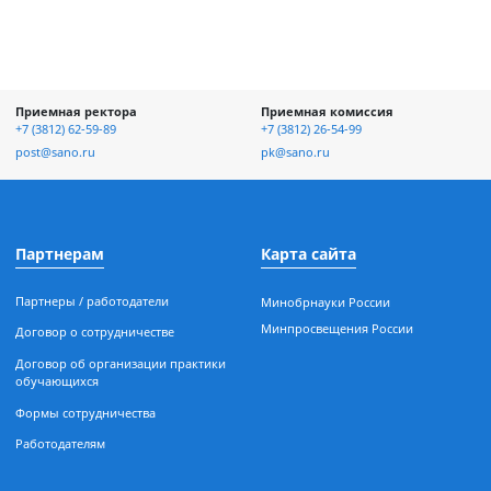
отке и
Приемная ректора
Приемная к
асности
+7 (3812) 62-59-89
+7 (3812) 26-5
ых
post@sano.ru
pk@sano.ru