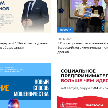
И
НОВОСТИ
25
20.06.2025
 свет очередной 159-й номер журнала
В Омске прошел р
итация в образовании»
Всероссийского ч
дронов