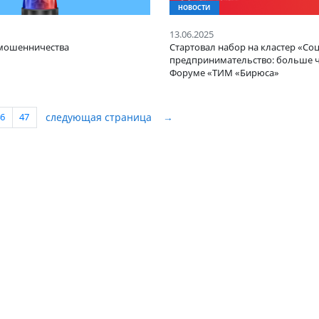
И
НОВОСТИ
25
13.06.2025
пособ мошенничества
Стартовал набор н
предпринимательс
Форуме «ТИМ «Би
следующая страница
→
...
46
47