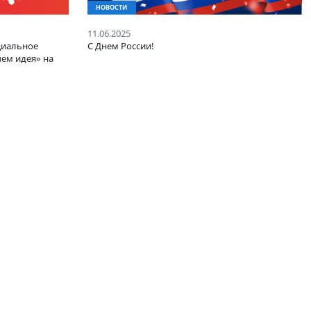
НОВОСТИ
11.06.2025
а кластер «Социальное
С Днем России!
тво: больше чем идея» на
рюса»