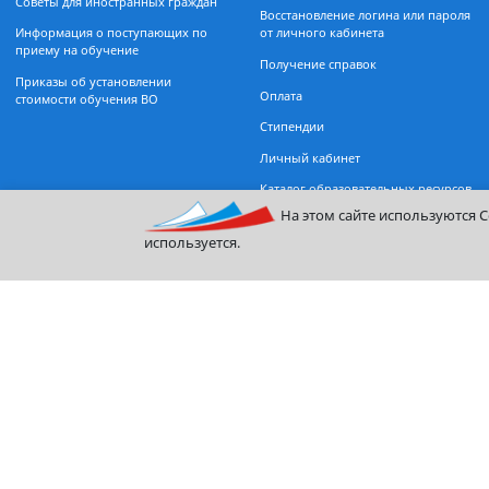
Поступающим
Студентам
Документы, регламентирующие
Расписание занятий
прием
Очная форма обучения
Бакалавриат
Департамент заочного обуче
Магистратура
Магистратура
Дополнительное образование
Информационно-библиотечн
Поможем разобраться с
центр
поступлением — задайте вопрос
Организация учебного проце
Советы для иностранных граждан
Восстановление логина или п
Информация о поступающих по
от личного кабинета
приему на обучение
Получение справок
Приказы об установлении
Оплата
стоимости обучения ВО
Стипендии
Личный кабинет
Каталог образовательных рес