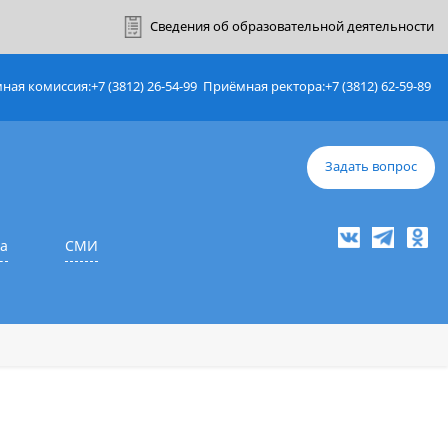
ный кабинет
Сведения об образовате
Приёмная комиссия:
+7 (3812) 26-54-99
Приёмная ректор
е
Наука
СМИ