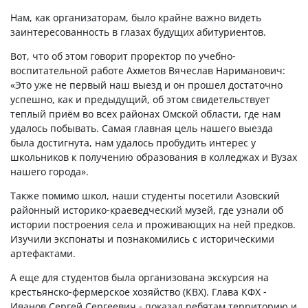
Нам, как организаторам, было крайне важно видеть
заинтересованность в глазах будущих абитуриентов.
Вот, что об этом говорит проректор по учебно-
воспитательной работе Ахметов Вячеслав Нариманович:
«Это уже не первый наш выезд и он прошел достаточно
успешно, как и предыдущий, об этом свидетельствует
теплый приём во всех районах Омской области, где нам
удалось побывать. Самая главная цель нашего выезда
была достигнута, нам удалось пробудить интерес у
школьников к получению образования в колледжах и Вузах
нашего города».
Также помимо школ, наши студенты посетили Азовский
районный историко-краеведческий музей, где узнали об
истории построения села и проживающих на ней предков.
Изучили экспонаты и познакомились с историческими
артефактами.
А еще для студентов была организована экскурсия на
крестьянско-фермерское хозяйство (КВХ). Глава КФХ -
Иванов Сергей Сергеевич - показал ребятам территорию и