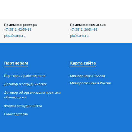
отке и
Приемная ректора
Приемная к
асности
+7 (3812) 62-59-89
+7 (3812) 26-5
ых
post@sano.ru
pk@sano.ru