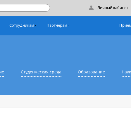
Лич
никам
Сотрудникам
Партнерам
азование
Студенческая среда
Образовани