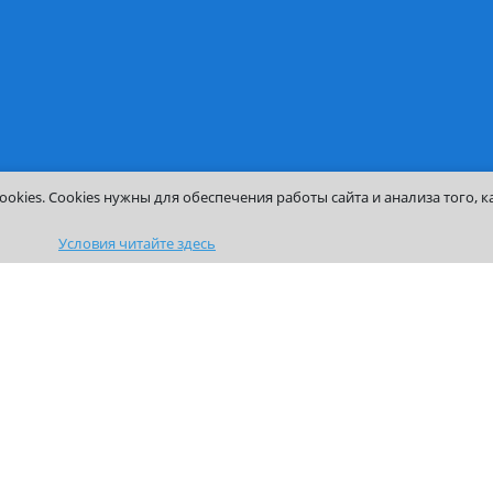
Выпускникам
Сотрудникам
Центр Карьеры
Расписание занятий
Клуб выпускников
Работа в Институте
ния
Получение справок
Корпоративный порт
Контакты
ый
сса
ароля