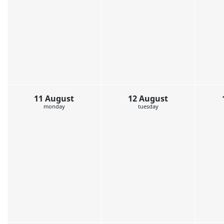
4 August
5 August
monday
tuesday
11 August
12 August
monday
tuesday