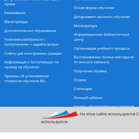
Поступающим
Студентам
Документы, регламентирующие
Расписание занятий
прием
Очная форма обучения
Бакалавриат
Департамент заочного обуче
Магистратура
Магистратура
Дополнительное образование
Информационно-библиотечн
Поможем разобраться с
центр
поступлением — задайте вопрос
Организация учебного проце
Советы для иностранных граждан
Восстановление логина или п
Информация о поступающих по
от личного кабинета
приему на обучение
Получение справок
Приказы об установлении
Оплата
стоимости обучения ВО
Стипендии