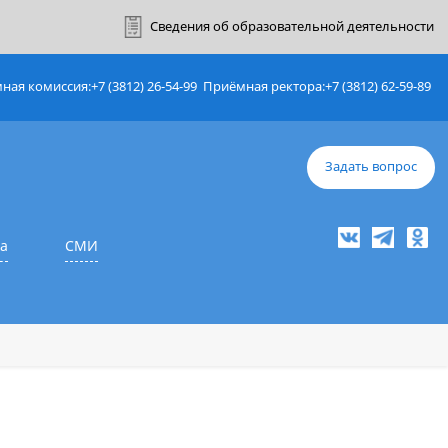
ный кабинет
Сведения об образовате
Приёмная комиссия:
+7 (3812) 26-54-99
Приёмная ректор
е
Наука
СМИ