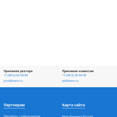
отке и
Приемная ректора
Приемная к
асности
+7 (3812) 62-59-89
+7 (3812) 26-5
ых
post@sano.ru
pk@sano.ru