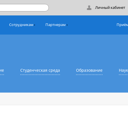
Лич
никам
Сотрудникам
Партнерам
азование
Студенческая среда
Образовани