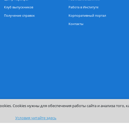
Выпускникам
Сотрудникам
Центр Карьеры
Расписание занятий
Клуб выпускников
Работа в Институте
ния
Получение справок
Корпоративный порт
Контакты
ый
сса
ароля