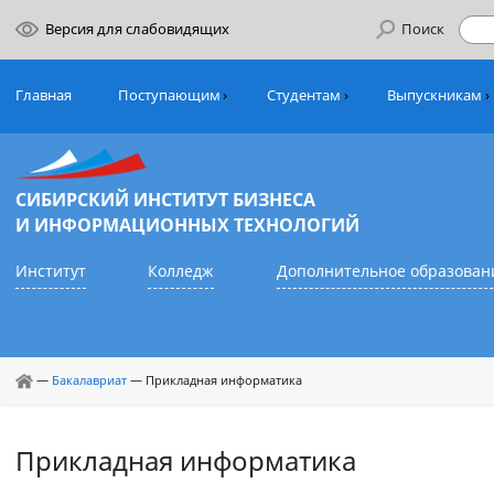
Версия для слабовидящих
Поиск
Главная
Поступающим
Студентам
Выпуск
СИБИРСКИЙ ИНСТИТУТ БИЗНЕСА
И ИНФОРМАЦИОННЫХ ТЕХНОЛОГИЙ
Институт
Колледж
Дополнительное обр
—
Бакалавриат
—
Прикладная информатика