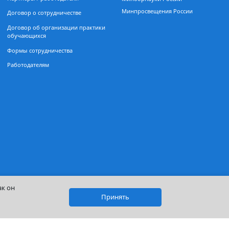
Партнерам
Карта сай
Партнеры / работодатели
Минобрнауки
Минпросвеще
Договор о сотрудничестве
ал
Договор об организации практики
обучающихся
Формы сотрудничества
Работодателям