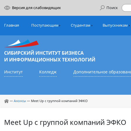
Версия для слабовидящих
Поиск
Главная
Поступающим
Студентам
Выпуск
СИБИРСКИЙ ИНСТИТУТ БИЗНЕСА
И ИНФОРМАЦИОННЫХ ТЕХНОЛОГИЙ
Институт
Колледж
Дополнительное обр
—
Анонсы
—
Meet Up с группой компаний ЭФКО