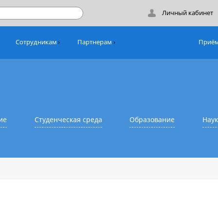
Лич
никам
Сотрудникам
Партнерам
азование
Студенческая среда
Образовани