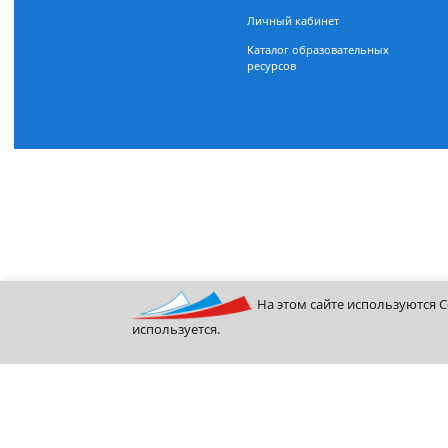
Поможем разобраться с
центр
поступлением — задайте вопрос
Организация учебного проц
Советы для иностранных граждан
Восстановление логина или
Информация о поступающих по
пароля от личного кабинета
приему на обучение
Получение справок
Приказы об установлении
Оплата
стоимости обучения ВО
Стипендии
Личный кабинет
Каталог образовательных
ресурсов