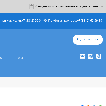
ный кабинет
Сведения об образовате
Приёмная комиссия:
+7 (3812) 26-54-99
Приёмная ректор
е
Наука
СМИ