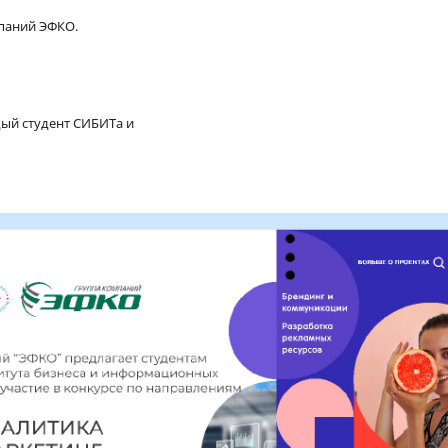
ФКО
ппой компаний ЭФКО.
ие каждый студент СИБИТа и
пехов!