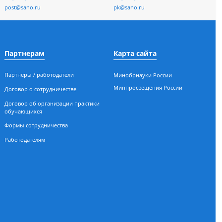
отке и
Приемная ректора
Приемная ко
асности
+7 (3812) 62-59-89
+7 (3812) 26-54-
ых
post@sano.ru
pk@sano.ru
Партнерам
Карта сайт
Партнеры / работодатели
Минобрнауки 
Минпросвещен
Договор о сотрудничестве
ал
Договор об организации практики
обучающихся
Формы сотрудничества