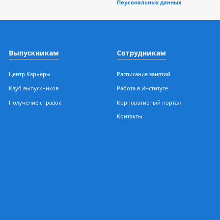
Положение об обраб
обеспечении безоп
ерная, 196/1
Персональных данн
Выпускникам
Сотрудникам
Центр Карьеры
Расписание занятий
Клуб выпускников
Работа в Институте
ения
Получение справок
Корпоративный порт
Контакты
чный