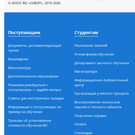
Наш адрес:
644116, г. Омск, ул. 24-я Сев
© АНОО ВО «СИБИТ», 2019-2026
Поступающим
Студентам
Документы, регламентирующие
Расписание занятий
прием
Очная форма обучения
Бакалавриат
Департамент заочного обуч
Магистратура
Магистратура
Дополнительное образование
Информационно-библиоте