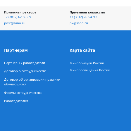
отке и
Приемная ректора
Приемная к
асности
+7 (3812) 62-59-89
+7 (3812) 26-5
ых
post@sano.ru
pk@sano.ru
Партнерам
Карта сай
Партнеры / работодатели
Минобрнауки