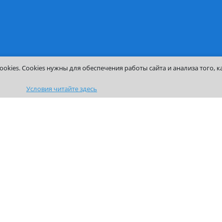
Клуб выпускников
Работа в Институте
ния
Получение справок
Корпоративный порт
Контакты
ый
сса
ароля
урсов
ются Cookies. Cookies нужны для обеспечения работы сайта и ан