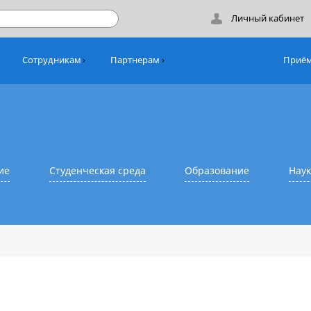
Лич
никам
Сотрудникам
Партнерам
азование
Студенческая среда
Образовани