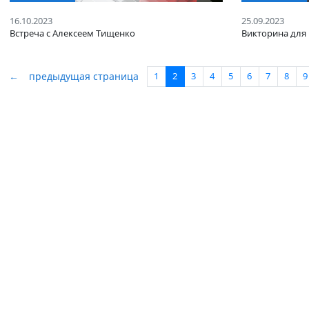
МЕРОПРИЯТИЯ
МЕРОПР
16.10.2023
25.09.20
Встреча с Алексеем Тищенко
Виктори
←
предыдущая страница
1
2
3
4
5
6
7