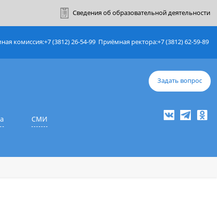
ный кабинет
Сведения об образовате
Приёмная комиссия:
+7 (3812) 26-54-99
Приёмная ректор
е
Наука
СМИ