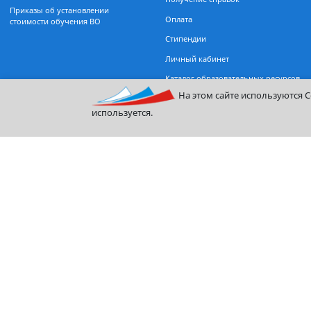
прием
Очная форма обучения
Бакалавриат
Департамент заочного обуче
Магистратура
Магистратура
Дополнительное образование
Информационно-библиотечн
Поможем разобраться с
центр
поступлением — задайте вопрос
Организация учебного проце
Советы для иностранных граждан
Восстановление логина или п
Информация о поступающих по
от личного кабинета
приему на обучение
Получение справок
Приказы об установлении
Оплата
стоимости обучения ВО
Стипендии
Личный кабинет
Каталог образовательных рес
На этом сайте использу
используется.